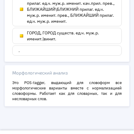
прилаг. ед.ч. муж.р. именит. кач.прил. прев.,
БЛИЖАЙШИЙ\БЛИЖНИЙ прилаг. ед.ч.
муж.р. именит. прев., БЛИЖАЙШИЙ прилаг.
ед.ч. муж.р. именит.
ГОРОД, ГОРОД существ. ед.ч. муж.р.
именит.|винит.
.
Морфологический анализ
Это POS-tagger, выдающий для словоформ все
морфологические варианты вместе с нормализацией
словоформы. Работает как для словарных, так и для
несловарных слов.