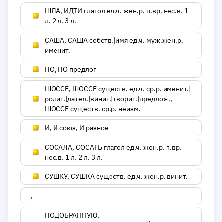
ШЛА, ИДТИ глагол ед.ч. жен.р. п.вр. нес.в. 1
л. 2 л. 3 л.
САША, САША собств.|имя ед.ч. муж.жен.р.
именит.
ПО, ПО предлог
ШОССЕ, ШОССЕ существ. ед.ч. ср.р. именит.|
родит.|дател.|винит.|творит.|предлож.,
ШОССЕ существ. ср.р. неизм.
И, И союз, И разное
СОСАЛА, СОСАТЬ глагол ед.ч. жен.р. п.вр.
нес.в. 1 л. 2 л. 3 л.
СУШКУ, СУШКА существ. ед.ч. жен.р. винит.
,
ПОДОБРАННУЮ,