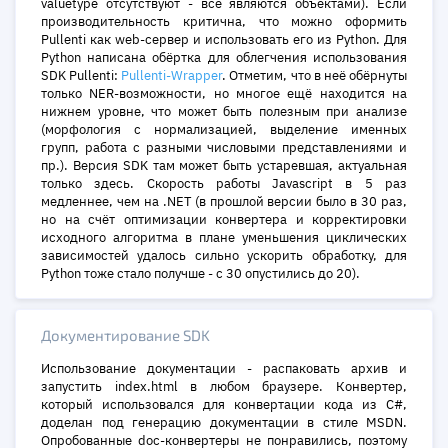
valuetype отсутствуют - все являются объектами). Если
производительность критична, что можно оформить
Pullenti как web-сервер и использовать его из Python. Для
Python написана обёртка для облегчения использования
SDK Pullenti:
Pullenti-Wrapper
. Отметим, что в неё обёрнуты
только NER-возможности, но многое ещё находится на
нижнем уровне, что может быть полезным при анализе
(морфология с нормализацией, выделение именных
групп, работа с разными числовыми представлениями и
пр.). Версия SDK там может быть устаревшая, актуальная
только здесь. Скорость работы Javascript в 5 раз
медленнее, чем на .NET (в прошлой версии было в 30 раз,
но на счёт оптимизации конвертера и корректировки
исходного алгоритма в плане уменьшения циклических
зависимостей удалось сильно ускорить обработку, для
Python тоже стало получше - с 30 опустились до 20).
Документирование SDK
Использование документации - распаковать архив и
запустить index.html в любом браузере. Конвертер,
который использовался для конвертации кода из C#,
доделан под генерацию документации в стиле MSDN.
Опробованные doc-конвертеры не понравились, поэтому