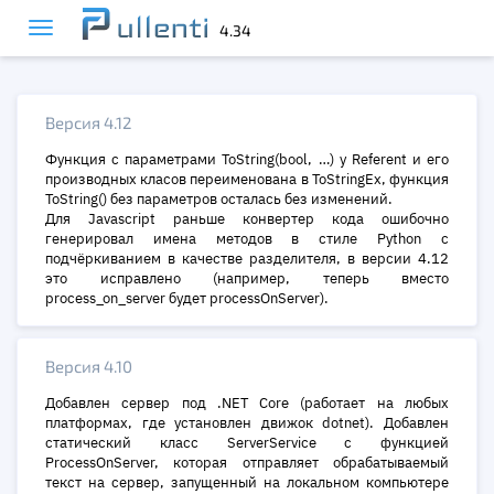
4.34
Версия 4.12
Функция с параметрами ToString(bool, …) у Referent и его
производных класов переименована в ToStringEx, функция
ToString() без параметров осталась без изменений.
Для Javascript раньше конвертер кода ошибочно
генерировал имена методов в стиле Python с
подчёркиванием в качестве разделителя, в версии 4.12
это исправлено (например, теперь вместо
process_on_server будет processOnServer).
Версия 4.10
Добавлен сервер под .NET Core (работает на любых
платформах, где установлен движок dotnet). Добавлен
статический класс ServerService с функцией
ProcessOnServer, которая отправляет обрабатываемый
текст на сервер, запущенный на локальном компьютере