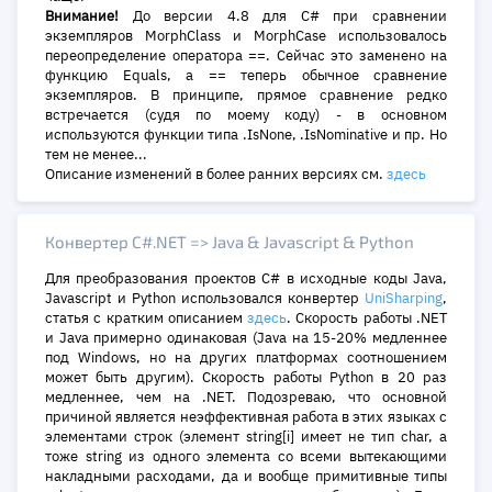
Внимание!
До версии 4.8 для C# при сравнении
экземпляров MorphClass и MorphCase использовалось
переопределение оператора ==. Сейчас это заменено на
функцию Equals, а == теперь обычное сравнение
экземпляров. В принципе, прямое сравнение редко
встречается (судя по моему коду) - в основном
используются функции типа .IsNone, .IsNominative и пр. Но
тем не менее...
Описание изменений в более ранних версиях см.
здесь
Конвертeр C#.NET => Java & Javascript & Python
Для преобразования проектов C# в исходные коды Java,
Javascript и Python использовался конвертер
UniSharping
,
статья с кратким описанием
здесь
. Скорость работы .NET
и Java примерно одинаковая (Java на 15-20% медленнее
под Windows, но на других платформах соотношением
может быть другим). Скорость работы Python в 20 раз
медленнее, чем на .NET. Подозреваю, что основной
причиной является неэффективная работа в этих языках с
элементами строк (элемент string[i] имеет не тип char, а
тоже string из одного элемента со всеми вытекающими
накладными расходами, да и вообще примитивные типы