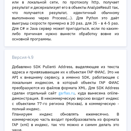
или в локальной сети, по протоколу http, получает
результат и десериализует его в объекты AnalyzeResult так,
что получается результат, идентичный обычному
выполнению через Process(...). Для Python это даёт
выигрыш скорости примерно в 20 раз, для JS - в 4-5 раз.
Для C# и Java сервер может пригодиться, если по каким-
либо причинам нужно вынести обработку вовне из
основной программы.
Версия 4.9
Добавлено SDK Pullenti Address, выделяющее из текста
адреса и привязывающее их к объектам ГАР ФИАС. Это не
API к внешнему сервису, а именно SDK, работающее с
локальным индексом, в который объекты ГАР ФИАС
преобразуются из файлов формата XML. Для SDK Address
сделан отдельный сайт
garfias.ru
, куда вынесена online-
демонстрация. В некоммерческую версию входит индекс
с объектами 77-го региона (Москва), в коммерческую -
полный индекс.
Планируем индекс обновлять ежемесячно. В
коммерческую часть входит преобразователь из формата
ГАР (xml) в индекс, так что можно и самим делать это
чаще.