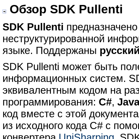
Обзор SDK Pullenti
SDK Pullenti
предназначено
неструктурированной информ
языке. Поддержаны
русски
SDK Pullenti может быть по
информационных систем. S
эквивалентным кодом на ра
программирования:
C#
,
Jav
код вместе с этой документ
из исходного кода C# с пом
конвертера
UniSharping
. SD