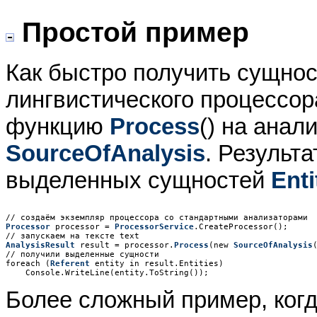
Простой пример
Как быстро получить сущнос
лингвистического процессо
функцию
Process
() на анал
SourceOfAnalysis
. Результ
выделенных сущностей
Enti
Processor
 processor = 
ProcessorService
.CreateProcessor();

AnalysisResult
 result = processor.
Process
(new 
SourceOfAnalysis
// получили выделенные сущности

foreach (
Referent
 entity in result.Entities)

Более сложный пример, когд