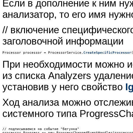
Если в дополнение к ним н
анализатор, то его имя нужн
// включение специфическог
заголовочной информации
Processor processor = ProcessorService.
CreateSpecificProcessor
При необходимости можно и
из списка Analyzers удалени
установив у него свойство
I
Ход анализа можно отслежи
системного типа ProgressCh
// подписываемся на событие "бегунка"

processor.Progress += new ProgressChangedEventHandler(processor