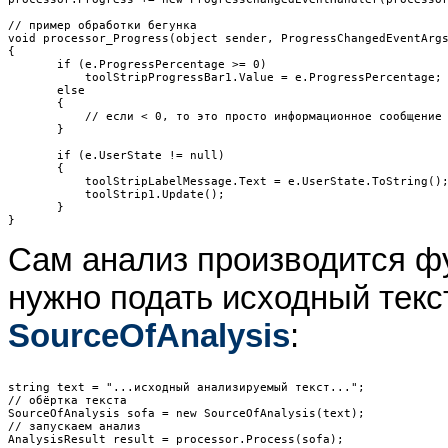
// пример обработки бегунка

void processor_Progress(object sender, ProgressChangedEventArgs
{

       if (e.ProgressPercentage >= 0)

           toolStripProgressBar1.Value = e.ProgressPercentage;

       else

       {

           // если < 0, то это просто информационное сообщение

       }

       if (e.UserState != null)

       {

           toolStripLabelMessage.Text = e.UserState.ToString();
           toolStrip1.Update();

       }

Сам анализ производится 
нужно подать исходный тек
SourceOfAnalysis
:
string text = "...исходный анализируемый текст...";

// обёртка текста

SourceOfAnalysis sofa = new SourceOfAnalysis(text);

// запускаем анализ

AnalysisResult result = processor.Process(sofa);
