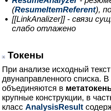
ResumeAnalyzer
- резюм
(
ResumeItemReferent
), 
[[LinkAnalizer]] - связи с
слабо отлажено
Токены
При анализе исходный текст
двунаправленного списка. 
объединяются в
метатокен
крупные конструкции, в час
класс
AnalysisResult
содерж