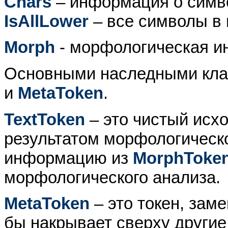
Chars
– информация о симв
IsAllLower
– все символы в 
Morph
- морфологическая и
Основными наследными кла
и
MetaToken
.
TextToken
– это чистый исх
результатом морфологическ
информацию из
MorphToke
морфологического анализа.
MetaToken
– это токен, зам
бы накрывает сверху другие