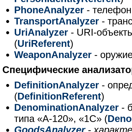
PhoneAnalyzer
- телефон
TransportAnalyzer
- транс
UriAnalyzer
- URI-объект
(
UriReferent
)
WeaponAnalyzer
- оружие
Специфические анализато
DefinitionAnalyzer
- опре
(
DefinitionReferent
)
DenominationAnalyzer
- 
типа «А-120», «1С» (
Deno
GoodsAnalyzer
- характе