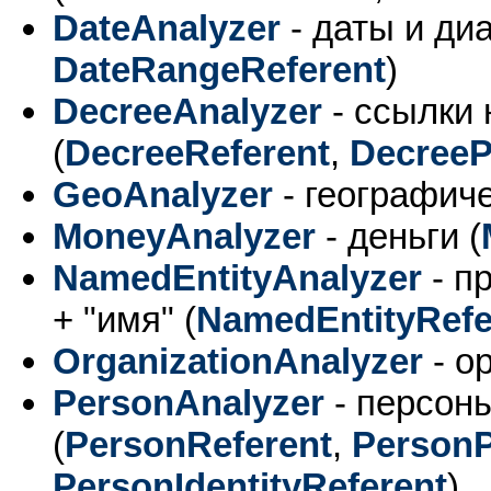
DateAnalyzer
- даты и ди
DateRangeReferent
)
DecreeAnalyzer
- ссылки 
(
DecreeReferent
,
DecreeP
GeoAnalyzer
- географиче
MoneyAnalyzer
- деньги (
NamedEntityAnalyzer
- п
+ "имя" (
NamedEntityRefe
OrganizationAnalyzer
- о
PersonAnalyzer
- персоны
(
PersonReferent
,
PersonP
PersonIdentityReferent
)