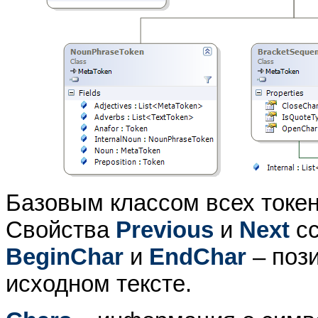
Базовым классом всех токе
Свойства
Previous
и
Next
сс
BeginChar
и
EndChar
– пози
исходном тексте.