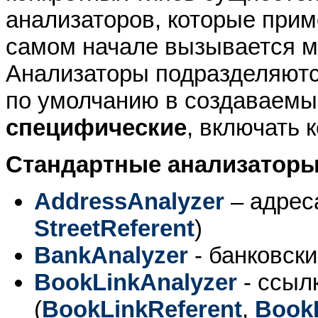
анализаторов, которые прим
самом начале вызывается м
Анализаторы подразделяют
по умолчанию в создаваемы
специфические
, включать 
Стандартные анализаторы
AddressAnalyzer
– адреса
StreetReferent
)
BankAnalyzer
- банковски
BookLinkAnalyzer
- ссыл
(
BookLinkReferent
,
BookL