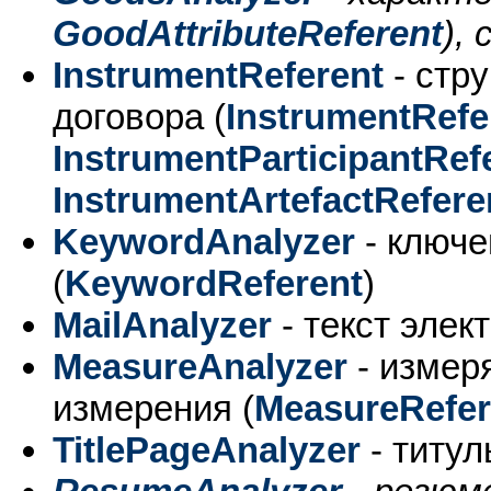
GoodAttributeReferent
),
InstrumentReferent
- стр
договора (
InstrumentRefe
InstrumentParticipantRef
InstrumentArtefactRefere
KeywordAnalyzer
- ключ
(
KeywordReferent
)
MailAnalyzer
- текст элек
MeasureAnalyzer
- измер
измерения (
MeasureRefer
TitlePageAnalyzer
- титул