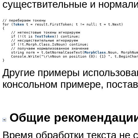
существительные и нормали
// перебираем токены

for (
Token
 t = result.FirstToken; t != null; t = t.Next)

{

    // нетекстовые токены игнорируем

    if (!(t is 
TextToken
)) continue;

    // несуществительные игнорируем

    if (!t.Morph.Class.IsNoun) continue;

    // получаем нормализованное значение

    string norm = t.GetNormalCaseText(
MorphClass
.Noun, MorphNum
    Console.Write("\r\nNoun on position {0}: {1} ", t.BeginChar
Другие примеры использова
консольном примере, поста
Общие рекомендации
Время обработки текста не 