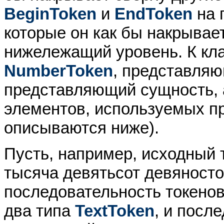
BeginToken
и
EndToken
на 
которые он как бы накрывае
нижележащий уровень. К кла
NumberToken
, представля
представляющий сущность, 
элементов, используемых пр
описываются ниже).
Пусть, например, исходный т
тысяча девятьсот девяност
последовательность токенов
два типа
TextToken
, и посл