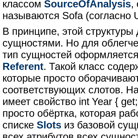
классом
SourceOfAnalysis
,
называются Sofa (согласно 
В принципе, этой структуры
сущностями. Но для облегч
тип сущностей оформляется
Referent
. Такой класс соде
которые просто оборачиваю
соответствующих слотов. Н
имеет свойство int Year { get
просто обёртка, которая ра
списке
Slots
из базовой су
всех атрибутов всех сущнос