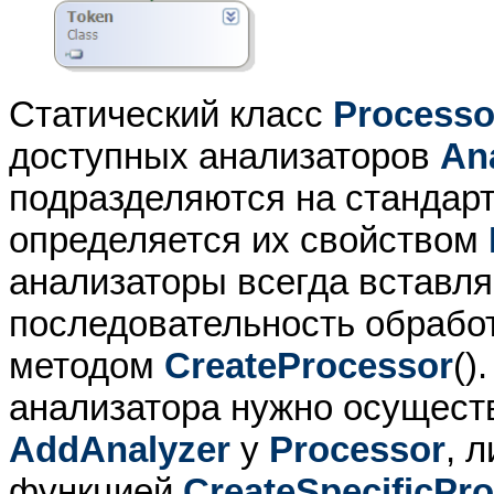
Статический класс
Processo
доступных анализаторов
An
подразделяются на стандарт
определяется их свойством
анализаторы всегда вставл
последовательность обработ
методом
CreateProcessor
()
анализатора нужно осущест
AddAnalyzer
у
Processor
, 
функцией
CreateSpecificPr